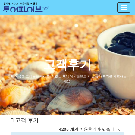
Toggl
navig
고객후기
실제 이용한 고객들만 작성할 수 있는 후기 게시판으로 각 상품과 후기를 체크해보
세요
고객 후기
4205
개의 이용후기가 있습니다.