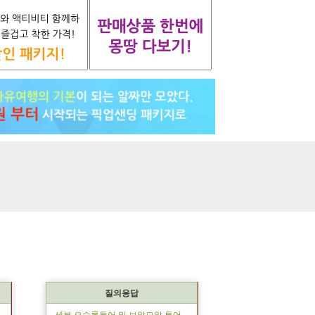
질의응답
세부 오슬롭투어 및 보알모알 투어