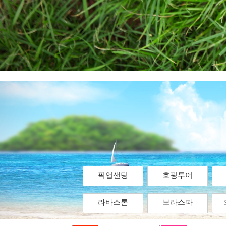
픽업샌딩
호핑투어
라바스톤
보라스파