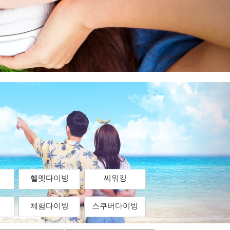
헬멧다이빙
씨워킹
체험다이빙
스쿠버다이빙