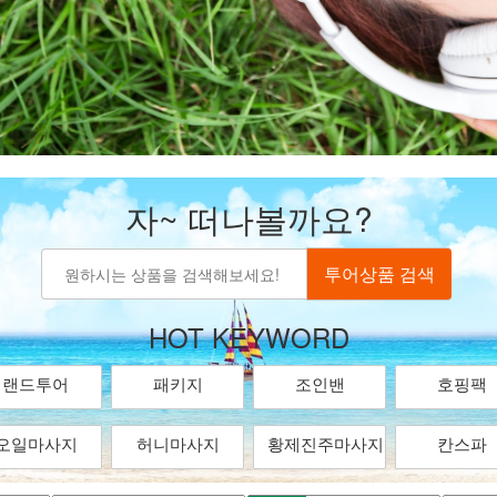
자~ 떠나볼까요?
HOT KEYWORD
랜드투어
패키지
조인밴
호핑팩
오일마사지
허니마사지
황제진주마사지
칸스파