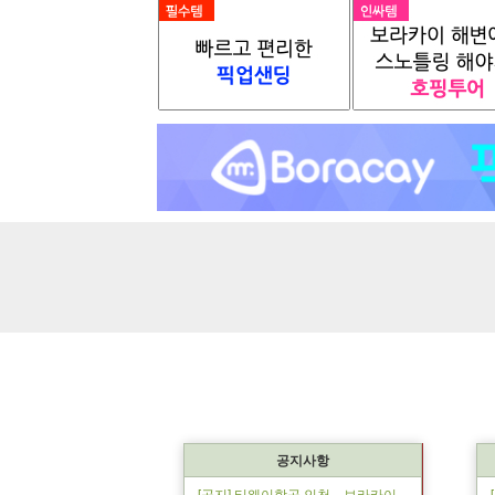
공지사항
[공지] 티웨이항공 인천↔보라카이