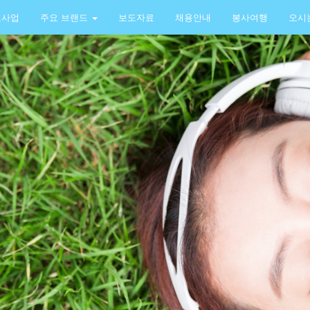
요사업
주요 브랜드
보도자료
채용안내
봉사여행
오시