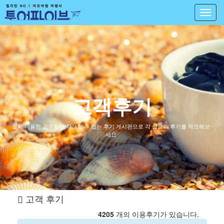
Toggl
navig
고객후기
실제 이용한 고객들만 작성할 수 있는 후기 게시판으로 각 상품과 후기를 체크해보
세요
고객 후기
4205
개의 이용후기가 있습니다.