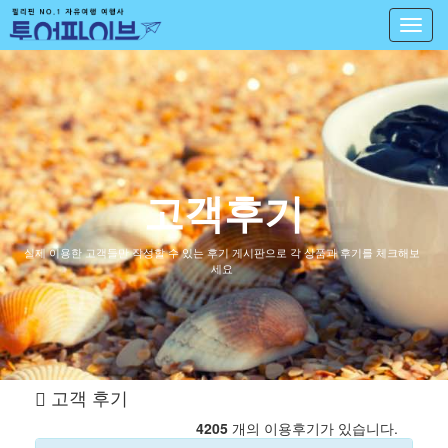
Toggl
navig
고객후기
실제 이용한 고객들만 작성할 수 있는 후기 게시판으로 각 상품과 후기를 체크해보
세요
고객 후기
4205
개의 이용후기가 있습니다.