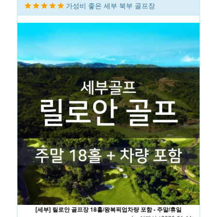
가성비 좋은 세부 북부 골프장
[세부] 릴로안 골프장 18홀/왕복픽업차량 포함 - 주말/휴일