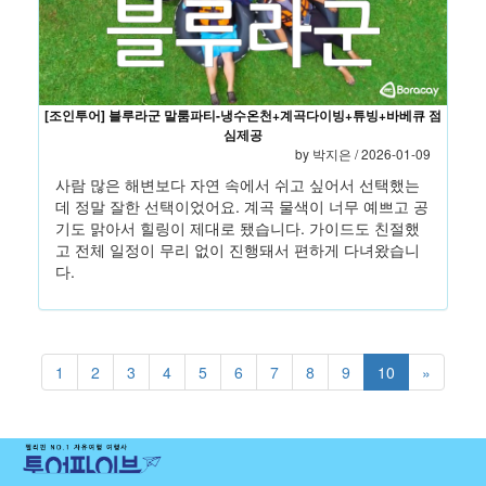
[조인투어] 블루라군 말룸파티-냉수온천+계곡다이빙+튜빙+바베큐 점
심제공
by 박지은 / 2026-01-09
사람 많은 해변보다 자연 속에서 쉬고 싶어서 선택했는
데 정말 잘한 선택이었어요. 계곡 물색이 너무 예쁘고 공
기도 맑아서 힐링이 제대로 됐습니다. 가이드도 친절했
고 전체 일정이 무리 없이 진행돼서 편하게 다녀왔습니
다.
1
2
3
4
5
6
7
8
9
10
»