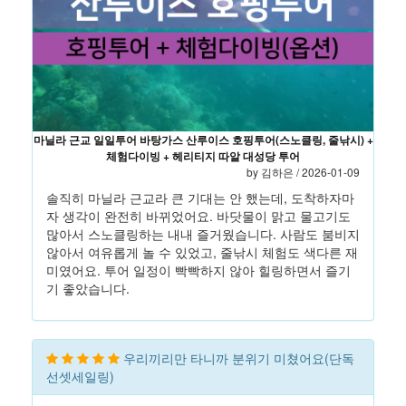
마닐라 근교 일일투어 바탕가스 산루이스 호핑투어(스노클링, 줄낚시) +
체험다이빙 + 헤리티지 따알 대성당 투어
by 김하은 / 2026-01-09
솔직히 마닐라 근교라 큰 기대는 안 했는데, 도착하자마
자 생각이 완전히 바뀌었어요. 바닷물이 맑고 물고기도
많아서 스노클링하는 내내 즐거웠습니다. 사람도 붐비지
않아서 여유롭게 놀 수 있었고, 줄낚시 체험도 색다른 재
미였어요. 투어 일정이 빡빡하지 않아 힐링하면서 즐기
기 좋았습니다.
우리끼리만 타니까 분위기 미쳤어요(단독
선셋세일링)