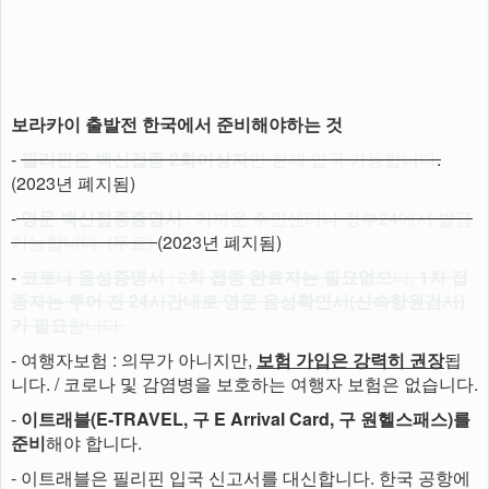
보라카이 출발전 한국에서 준비해야하는 것
-
필리핀은 백신접종 2회이상자
만 현재 입국 가능합니다
.
(2023년 폐지됨)
-
영문 백신접종증명서
: 가까운 주민센터나 정부24에서 발급
가능합니다. (무료)
(2023년 폐지됨)
-
코로나 음성증명서
: 2
차 접종 완료자는 필요없으
나,
1차 접
종자는 투어 전 24시간내로 영문 음성확인서(신속항원검사)
가 필요
합니다.
- 여행자보험 : 의무가 아니지만,
보험 가입은 강력히 권장
됩
니다. / 코로나 및 감염병을 보호하는 여행자 보험은 없습니다.
-
이트래블(E-TRAVEL, 구 E Arrival Card, 구 원헬스패스)를
준비
해야 합니다.
- 이트래블은 필리핀 입국 신고서를 대신합니다. 한국 공항에