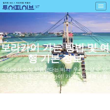
Toggl
navig
보라카이 가는 방법 및 여
행 기본 정보
세상에서 가장 아름답다는 비치! 우리가 갈 수 있
는 거의 유일한 곳! 보라카이! 가기전에 뭘해야 할
지, 그곳은 어떤 곳일지 알아볼까요?